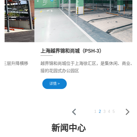
上海越界锦和尚城（PSH-3）
越界锦和尚城位于上海徐汇区，是集休闲、商业、社区无缝连
接的花园式办公园区
详情 >
1
2
3
4
5
新闻中心