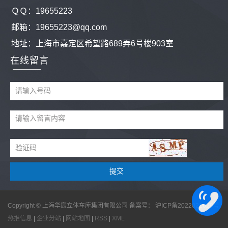
ＱＱ：
19655223
邮箱：19655223@qq.com
地址：
上海市嘉定区希望路689弄6号楼903室
在线留言
Copyright © 上海华宸立体车库集团有限公司 备案号：
沪ICP备2022021629号
热推信息
|
企业分站
|
网站地图
|
RSS
|
XML