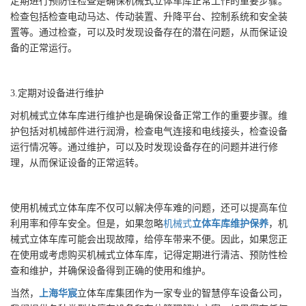
定期进行预防性检查是确保机械式立体车库正常工作的重要步骤。
检查包括检查电动马达、传动装置、升降平台、控制系统和安全装
置等。通过检查，可以及时发现设备存在的潜在问题，从而保证设
备的正常运行。
3.定期对设备进行维护
对机械式立体车库进行维护也是确保设备正常工作的重要步骤。维
护包括对机械部件进行润滑，检查电气连接和电线接头，检查设备
运行情况等。通过维护，可以及时发现设备存在的问题并进行修
理，从而保证设备的正常运转。
使用机械式立体车库不仅可以解决停车难的问题，还可以提高车位
利用率和停车安全。但是，如果忽略
机械式
立体车库维护保养
，机
械式立体车库可能会出现故障，给停车带来不便。因此，如果您正
在使用或考虑购买机械式立体车库，记得定期进行清洁、预防性检
查和维护，并确保设备得到正确的使用和维护。
当然，
上海华宸
立体车库集团作为一家专业的智慧停车设备公司，