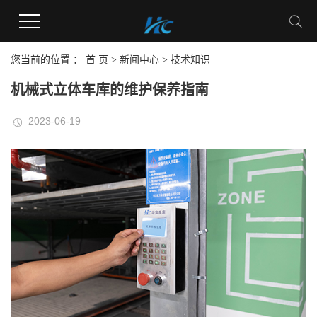
您当前的位置 ：
首 页
>
新闻中心
>
技术知识
机械式立体车库的维护保养指南
2023-06-19