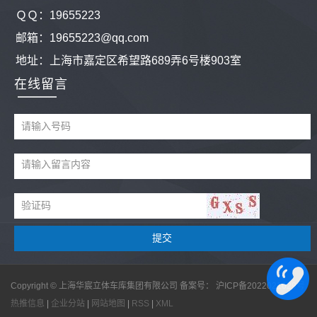
ＱＱ：
19655223
邮箱：19655223@qq.com
地址：
上海市嘉定区希望路689弄6号楼903室
在线留言
Copyright © 上海华宸立体车库集团有限公司 备案号：
沪ICP备2022021629号
热推信息
|
企业分站
|
网站地图
|
RSS
|
XML