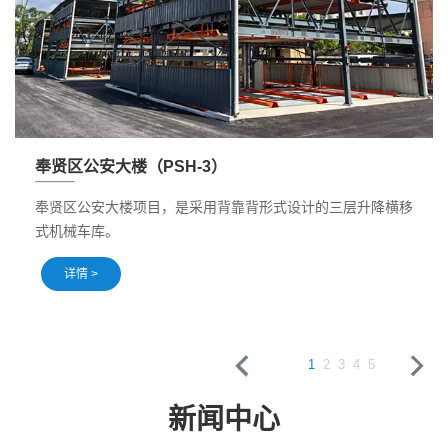
奉贤区公安大楼（PSH-3）
奉贤区公安大楼项目，是采用背靠背形式设计的三层升降横移
式机械车库。
详情 >
1
2
3
4
5
新闻中心