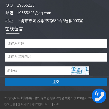
ＱＱ：
19655223
邮箱：19655223@qq.com
地址：
上海市嘉定区希望路689弄6号楼903室
在线留言
Copyright © 上海华宸立体车库集团有限公司 备案号：
沪ICP备2022021629号
热推信息
|
企业分站
|
网站地图
|
RSS
|
XML