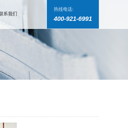
热线电话:
联系我们
400-921-6991