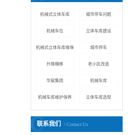
机械式立体车库
城市停车问题
机械车位
立体车库建设
机械式立体车库维保
城市停车
升降横移
老小区改造
华宸集团
机械车库
机械车库维护保养
立体车库选型
C
联系我们
Contact Us