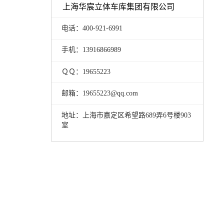
上海华宸立体车库集团有限公司
电话：400-921-6991
手机：13916866989
ＱＱ：
19655223
邮箱：19655223@qq.com
地址：
上海市嘉定区希望路689弄6号楼903
室