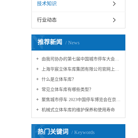
技术知识
行业动态
N
推荐新闻
News
由我司协办的第七届中国城市停车大会在徐州召开
上海华宸立体车库集团有限公司官网上线啦!
什么是立体车库？
常见立体车库有哪些类型？
聚焦城市停车 2023中国停车博览会在京盛大开幕
机械式立体车库的维护保养和使用寿命
K
热门关键词
Keywords