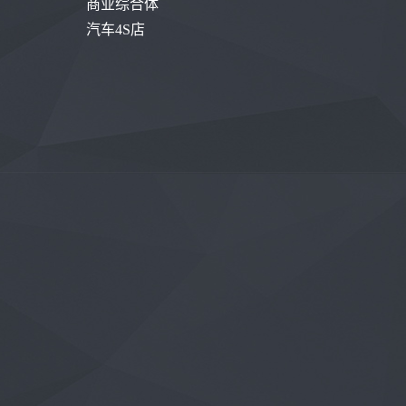
商业综合体
汽车4S店