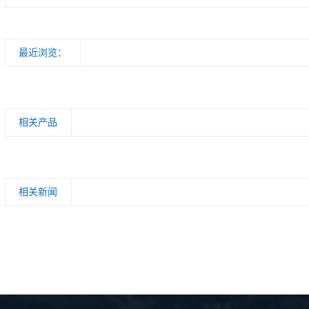
最近浏览：
相关产品
相关新闻