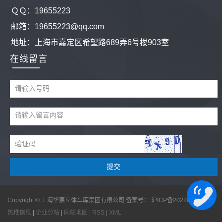
ＱＱ：
19655223
邮箱：19655223@qq.com
地址：
上海市嘉定区希望路689弄6号楼903室
在线留言
Copyright © 上海华宸立体车库集团有限公司 备案号：
沪ICP备2022021629号
热推信息
|
企业分站
|
网站地图
|
RSS
|
XML