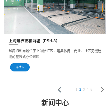
苏州高新区奔驰4S店（PSH-6）
缝连
该项目解决了客户在场地面积有限的情况下，维修保养车辆暂
存，待售新车停放问题。该立体车库项目所有车位加宽加长加
高设计，满足客户长轴车型停放条件。
详情 >
1
2
3
4
5
新闻中心