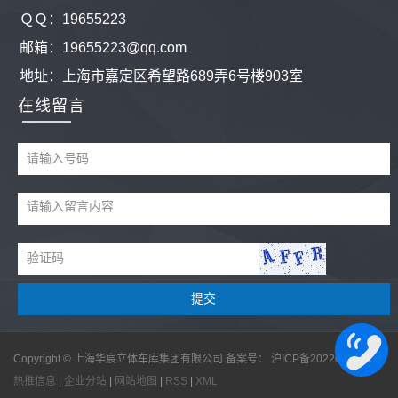
ＱＱ：
19655223
邮箱：19655223@qq.com
地址：
上海市嘉定区希望路689弄6号楼903室
在线留言
Copyright © 上海华宸立体车库集团有限公司 备案号：
沪ICP备2022021629号
热推信息
|
企业分站
|
网站地图
|
RSS
|
XML