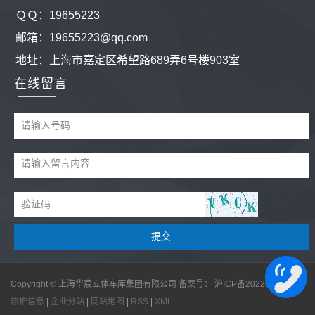
ＱＱ：
19655223
邮箱：19655223@qq.com
地址：
上海市嘉定区希望路689弄6号楼903室
在线留言
Copyright © 上海华宸立体车库集团有限公司 备案号：
沪ICP备2022021629号
热推信息
|
企业分站
|
网站地图
|
RSS
|
XML