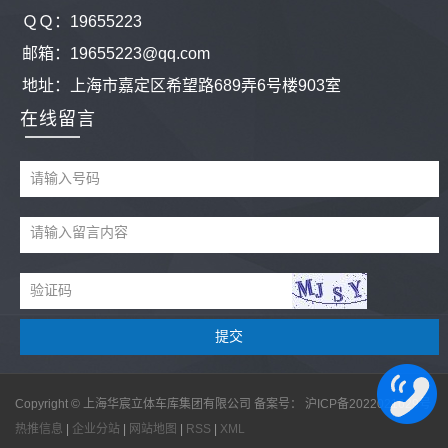
ＱＱ：
19655223
邮箱：19655223@qq.com
地址：
上海市嘉定区希望路689弄6号楼903室
在线留言
Copyright © 上海华宸立体车库集团有限公司 备案号：
沪ICP备2022021629号
热推信息
|
企业分站
|
网站地图
|
RSS
|
XML